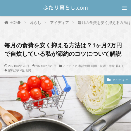
HOME
暮らし
アイディア
毎月の食費を安く抑える方法は
毎月の食費を安く抑える方法は？1ヶ月2万円
で自炊している私が節約のコツについて解説
2021年2月28日
2021年2月28日
アイディア
,
家計管理
,
料理・洗濯・掃除
,
暮らし
節約
,
買い物
,
食費
アイディア